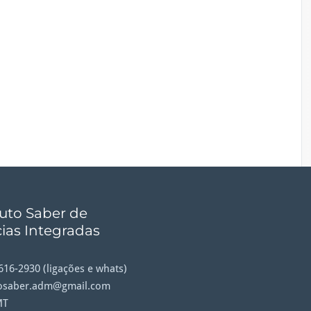
tuto Saber de
ias Integradas
9616-2930 (ligações e whats)
tosaber.adm@gmail.com
MT