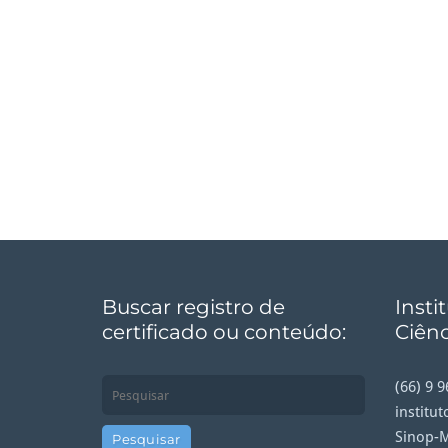
Buscar registro de
Insti
certificado ou conteúdo:
Ciênc
(66) 9 
institu
Sinop-