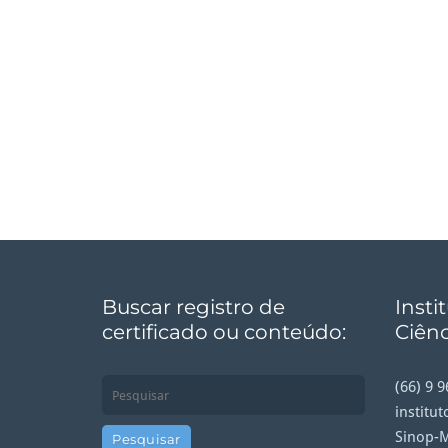
Buscar registro de
Insti
certificado ou conteúdo:
Ciênc
(66) 9 
institu
Sinop-