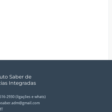
tuto Saber de
ias Integradas
9616-2930 (ligações e whats)
tosaber.adm@gmail.com
MT