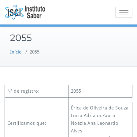
Skip
to
Toggle na
content
2055
Início
/
2055
Nº de registro:
2055
Érica de Oliveira de Souza
Lucia Adriana Zaura
Certificamos que:
Noézia Ana Leonardo
Alves