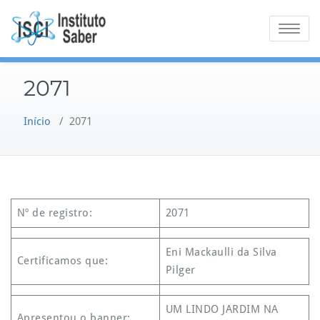
Skip
to
Toggle na
content
2071
Início
/
2071
Nº de registro:
2071
Eni Mackaulli da Silva
Certificamos que:
Pilger
UM LINDO JARDIM NA
Apresentou o banner: