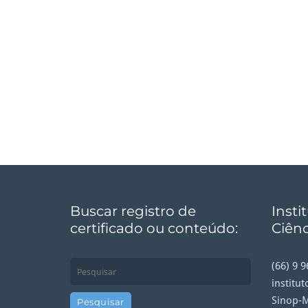
Buscar registro de
Insti
certificado ou conteúdo:
Ciênc
(66) 9 
institu
Sinop-