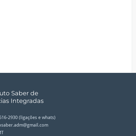
tuto Saber de
ias Integradas
9616-2930 (ligações e whats)
tosaber.adm@gmail.com
MT