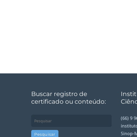
Buscar registro de
Insti
certificado ou conteúdo:
Ciênc
(66) 9 
institu
Sinop-