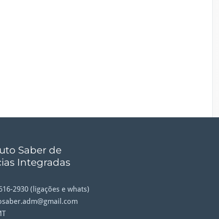
tuto Saber de
ias Integradas
9616-2930 (ligações e whats)
tosaber.adm@gmail.com
MT