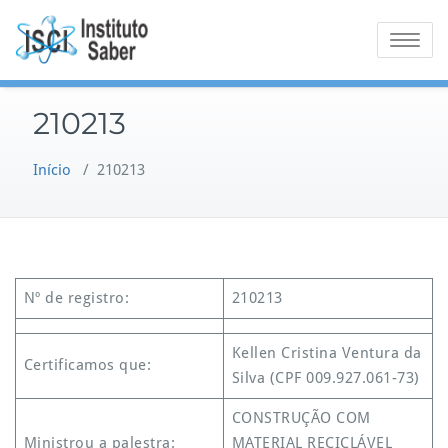
Skip
to
Toggle na
content
210213
Início
/
210213
Nº de registro:
210213
Kellen Cristina Ventura da
Certificamos que:
Silva (CPF 009.927.061-73)
CONSTRUÇÃO COM
Ministrou a palestra:
MATERIAL RECICLÁVEL