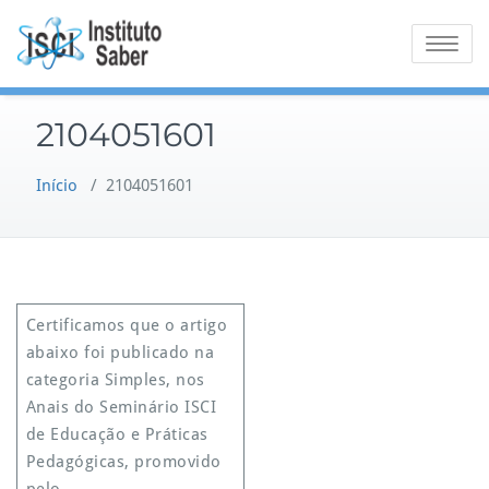
Skip
to
Toggle na
content
2104051601
Início
/
2104051601
Certificamos que o artigo
abaixo foi publicado na
categoria Simples, nos
Anais do Seminário ISCI
de Educação e Práticas
Pedagógicas, promovido