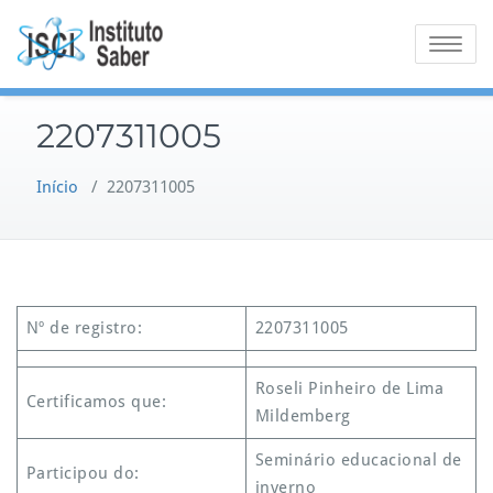
Skip
to
Toggle na
content
2207311005
Início
/
2207311005
Nº de registro:
2207311005
Roseli Pinheiro de Lima
Certificamos que:
Mildemberg
Seminário educacional de
Participou do:
inverno