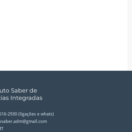
tuto Saber de
ias Integradas
9616-2930 (ligações e whats)
tosaber.adm@gmail.com
MT