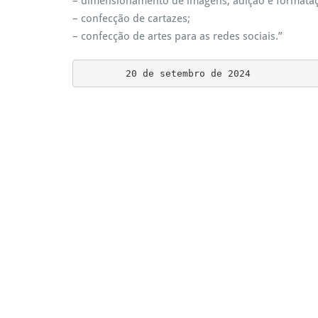
– dimensionamento de imagens, adição e formataç
– confecção de cartazes;
– confecção de artes para as redes sociais.”
        20 de setembro de 2024      