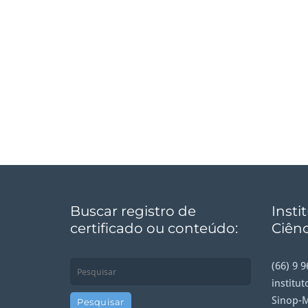
Buscar registro de
Insti
certificado ou conteúdo:
Ciênc
(66) 9 
institu
Sinop-