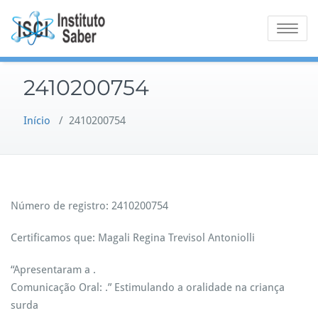
Skip
to
Toggle na
content
2410200754
Início
/
2410200754
Número de registro: 2410200754
Certificamos que: Magali Regina Trevisol Antoniolli
“Apresentaram a .
Comunicação Oral: .” Estimulando a oralidade na criança
surda