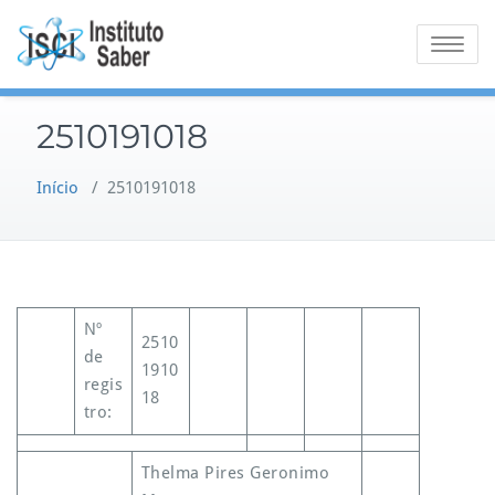
Skip
to
Toggle na
content
2510191018
Início
/
2510191018
Nº
2510
de
1910
regis
18
tro:
Thelma Pires Geronimo