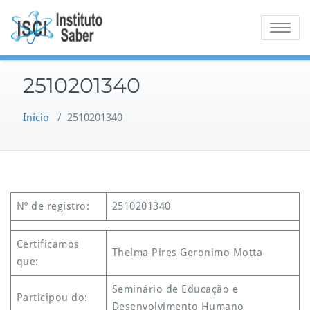
Skip
to
Toggle na
content
2510201340
Início
/
2510201340
Nº de registro:
2510201340
Certificamos
Thelma Pires Geronimo Motta
que:
Seminário de Educação e
Participou do:
Desenvolvimento Humano