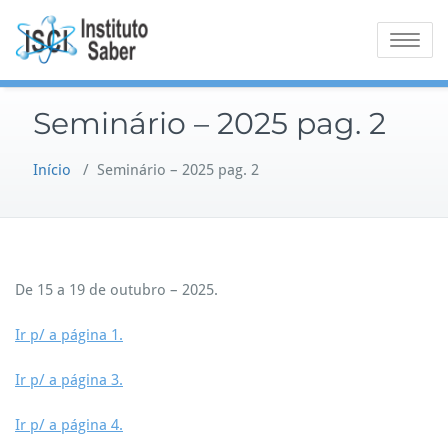
Skip
to
Toggle na
content
Seminário – 2025 pag. 2
Início
/
Seminário – 2025 pag. 2
De 15 a 19 de outubro – 2025.
Ir p/ a página 1.
Ir p/ a página 3.
Ir p/ a página 4.