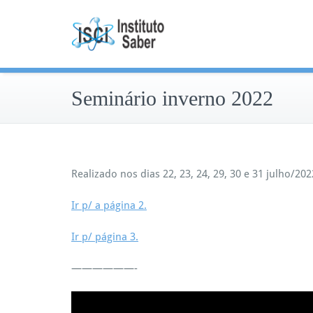
Skip
to
content
Seminário inverno 2022
Realizado nos dias 22, 23, 24, 29, 30 e 31 julho/202
Ir p/ a página 2.
Ir p/ página 3.
——————-