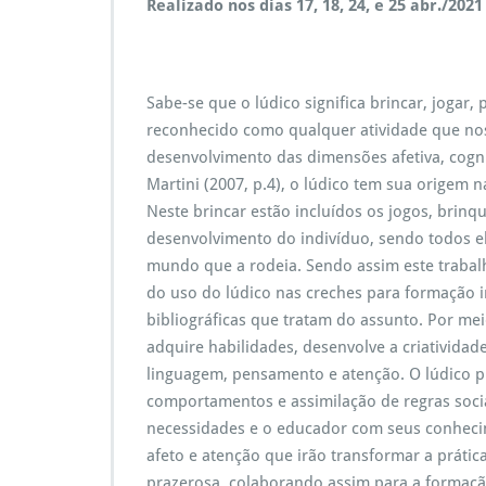
Realizado nos dias 17, 18, 24, e 25 abr./2021 
Sabe-se que o lúdico significa brincar, jogar, p
reconhecido como qualquer atividade que nos
desenvolvimento das dimensões afetiva, cogni
Martini (2007, p.4), o lúdico tem sua origem na
Neste brincar estão incluídos os jogos, brin
desenvolvimento do indivíduo, sendo todos el
mundo que a rodeia. Sendo assim este trabal
do uso do lúdico nas creches para formação i
bibliográficas que tratam do assunto. Por mei
adquire habilidades, desenvolve a criativida
linguagem, pensamento e atenção. O lúdico p
comportamentos e assimilação de regras socia
necessidades e o educador com seus conhecim
afeto e atenção que irão transformar a prátic
prazerosa, colaborando assim para a formação