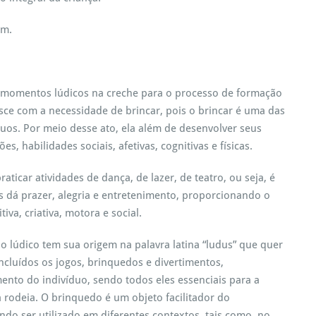
em.
 momentos lúdicos na creche para o processo de formação
esce com a necessidade de brincar, pois o brincar é uma das
duos. Por meio desse ato, ela além de desenvolver seus
, habilidades sociais, afetivas, cognitivas e físicas.
raticar atividades de dança, de lazer, de teatro, ou seja, é
 dá prazer, alegria e entretenimento, proporcionando o
va, criativa, motora e social.
o lúdico tem sua origem na palavra latina “ludus” que quer
 incluídos os jogos, brinquedos e divertimentos,
nto do indivíduo, sendo todos eles essenciais para a
rodeia. O brinquedo é um objeto facilitador do
ndo ser utilizado em diferentes contextos, tais como, no