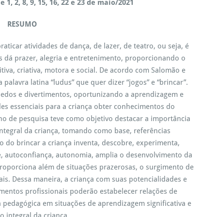
e 1, 2, 8, 9, 15, 16, 22 e 23 de maio/2021
RESUMO
raticar atividades de dança, de lazer, de teatro, ou seja, é
 dá prazer, alegria e entretenimento, proporcionando o
tiva, criativa, motora e social. De acordo com Salomão e
 palavra latina “ludus” que quer dizer “jogos” e “brincar”.
quedos e divertimentos, oportunizando a aprendizagem e
es essenciais para a criança obter conhecimentos do
ho de pesquisa teve como objetivo destacar a importância
ntegral da criança, tomando como base, referências
o do brincar a criança inventa, descobre, experimenta,
de, autoconfiança, autonomia, amplia o desenvolvimento da
roporciona além de situações prazerosas, o surgimento de
is. Dessa maneira, a criança com suas potencialidades e
entos profissionais poderão estabelecer relações de
a pedagógica em situações de aprendizagem significativa e
 integral da criança.