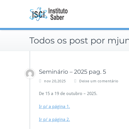
Skip
to
content
Todos os post por mjun
Seminário – 2025 pag. 5
nov 20,2025
Deixe um comentário
De 15 a 19 de outubro – 2025.
Ir p/ a página 1.
Ir p/ a página 2.